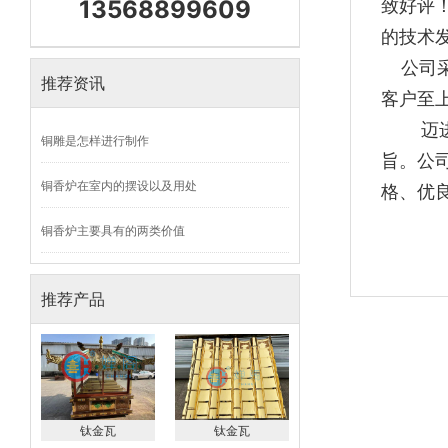
13568899609
致好评
的技术
公司采
推荐资讯
客户至
迈进新
铜雕是怎样进行制作
旨。公
铜香炉在室内的摆设以及用处
格、优
铜香炉主要具有的两类价值
推荐产品
钛金瓦
钛金瓦