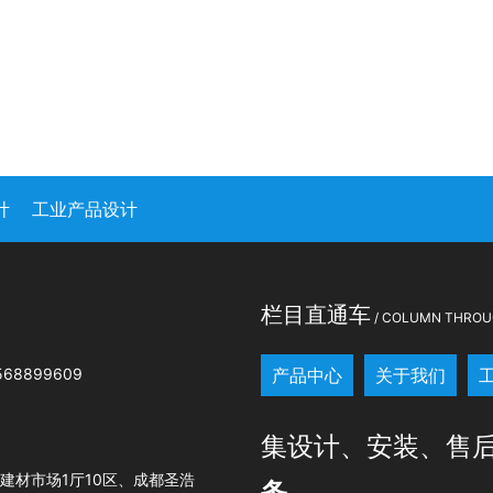
计
工业产品设计
司
栏目直通车
/ COLUMN THROU
68899609
产品中心
关于我们
集设计、安装、售
建材市场1厅10区、成都圣浩
务