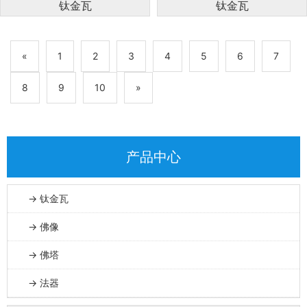
钛金瓦
钛金瓦
«
1
2
3
4
5
6
7
8
9
10
»
产品中心
→ 钛金瓦
→ 佛像
→ 佛塔
→ 法器