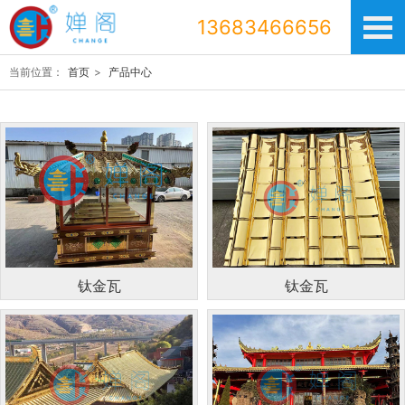
13683466656
当前位置：
首页
>
产品中心
钛金瓦
钛金瓦