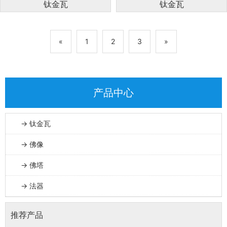
钛金瓦
钛金瓦
«
1
2
3
»
产品中心
→ 钛金瓦
→ 佛像
→ 佛塔
→ 法器
推荐产品