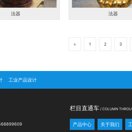
法器
法器
«
1
2
3
计
工业产品设计
司
栏目直通车
/ COLUMN THROU
68899609
产品中心
关于我们