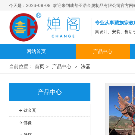
今天是：2026-08-08 欢迎来到成都圣浩金属制品有限公司官方网
专业从事藏族宗教
集设计、安装、售后
网站首页
产品中心
钛金瓦
当前位置：
首页
>
产品中心
>
法器
佛像
佛塔
产品中心
法器
→ 钛金瓦
→ 佛像
→ 佛塔